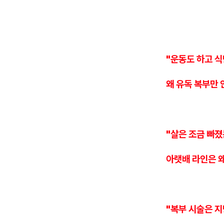
"운동도 하고 
왜 유독 복부만 
"살은 조금 빠
아랫배 라인은 
"복부 시술은 