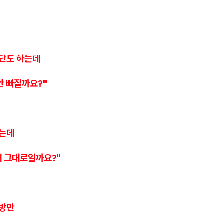
식단도 하는데
안 빠질까요?"
졌는데
왜 그대로일까요?"
지방만