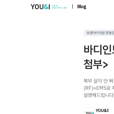
|
Blog
유앤아이의원 창동
바디인
첨부>
복부 살이 안 
(RF)+EMS로
설명해드립니다
YOU&I