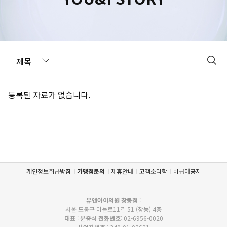
수원점
판교점
광교점
광명점
산본점
부천점
일산점
다산점
김포점
인천검단점
동탄점
평택점
안양점
부평점
안산점
의정부점
등록된 자료가 없습니다.
시흥배곧점
분당미금점
과천점
하남미사점
화성봉담점
경기광주점
CHUNGCHEONG-DO
천안점
대전점
개인정보취급방침
가맹점문의
제휴안내
고객소리함
비급여공지
JEOLLA-DO
유앤아이의원 창동점
:
서울 도봉구 마들로11길 51 (창동) 4층
광주점
대표
: 윤중식
목포점
전화번호
: 02-6956-0020