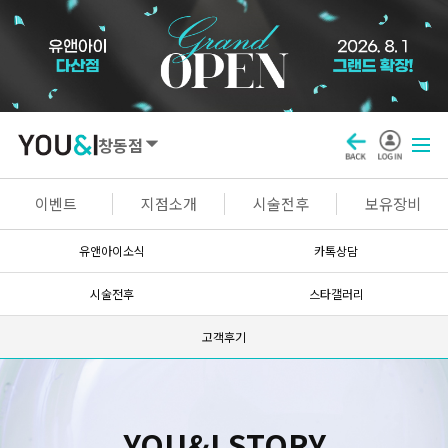
창동점
SEOUL
이벤트
지점소개
시술전후
보유장비
강남점
선릉점
잠실점
왕십리점
유앤아이소식
카톡상담
명동점
홍대신촌점
영등포점
마곡점
시술전후
스타갤러리
건대점
구로점
여의도점
천호점
고객후기
목동점
창동점
GYEONGGI / INCHEON
YOU&I STORY