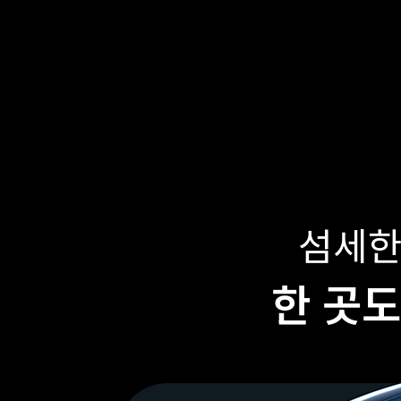
섬세한
한 곳도