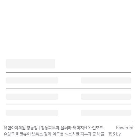
유앤아이의원 창동점 | 창동피부과·울쎄라·써마지FLX·인모드·
Powered
슈링크·피코슈어·보톡스·필러·여드름·색소치료 피부과 공식 블
RSS
·
by