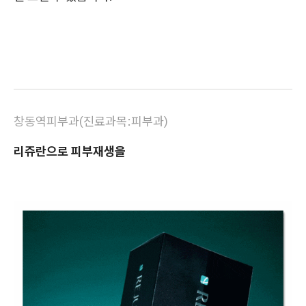
창동역피부과(진료과목:피부과)
리쥬란으로 피부재생을