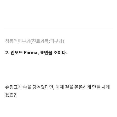
창동역피부과(진료과목:피부과)
2. 인모드 Forma, 표면을 조이다.
슈링크가 속을 당겨줬다면, 이제 겉을 쫀쫀하게 만들 차례
겠죠?