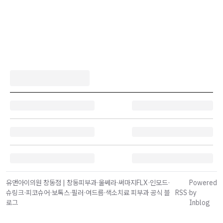
유앤아이의원 창동점 | 창동피부과·울쎄라·써마지FLX·인모드·
Powered
슈링크·피코슈어·보톡스·필러·여드름·색소치료 피부과 공식 블
RSS
·
by
로그
Inblog