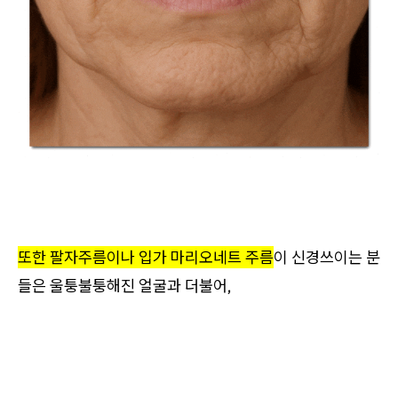
또한 팔자주름이나 입가 마리오네트 주름
이 신경쓰이는 분
들은 울퉁불퉁해진 얼굴과 더불어,