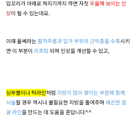
입꼬리가 아래로 쳐지기까지 하면 자칫
우울해 보이는 인
상
이 될 수 있는데요.
이때 울쎄라는
팔자주름과
입가
부위의 근막층을 수축
시키
면 이 부분이
리프팅
되며 인상을 개선할 수 있고,
심부볼이나 턱라인
처럼
지방이 많이 쌓이는 부분에 함께
시술
할 경우 역시나 불필요한 지방을 줄여주며
매끈한 얼
굴 라인
을 만드는 데 도움을 준답니다^^