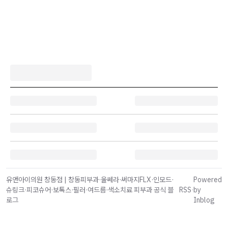
유앤아이의원 창동점 | 창동피부과·울쎄라·써마지FLX·인모드·
Powered
슈링크·피코슈어·보톡스·필러·여드름·색소치료 피부과 공식 블
RSS
·
by
로그
Inblog