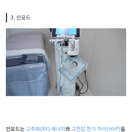
3. 인모드
인모드는
고주파(RF) 에너지
와
고전압 전기 자극(HVP)
을