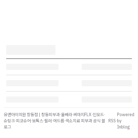
유앤아이의원 창동점 | 창동피부과·울쎄라·써마지FLX·인모드·
Powered
슈링크·피코슈어·보톡스·필러·여드름·색소치료 피부과 공식 블
RSS
·
by
로그
Inblog